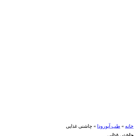
خانه
»
طب آیورودا
»
چاشنی غذایی
چاشنی غذایی