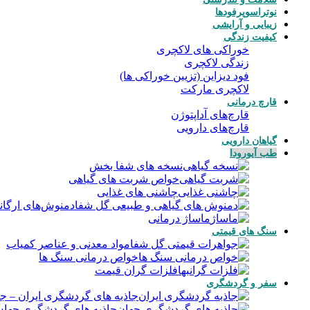
نوتراسوپرفودها
زیبایی و آرایشی
کیفیت زندگی
خوراکی های لاکچری
زندگی لاکچری
فود دیزاین (تزیین خوراکی ها)
لاکچری مارکت
قارچ درمانی
قارچ‌های آداپتوژن
قارچ‌های دارویی
گیاهان دارویی
طب آیورودا
نسخه های شفا بخش
خواص شربت های گیاهی
چاشنی های غذایی
دمنوش‌های ارگانی
ماساژ درمانی
سنگ های قیمتی
مواد معدنی و عناصر کمیاب
خواص درمانی سنگ ها
فلزات گران قیمت
سفر و گردشگری
جاذبه های گردشگری ایران
–
جا
جاذبه های گردشگری جهان