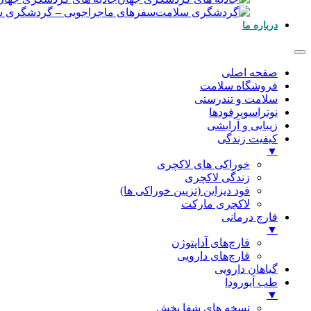
سفرهای ماجراجویی
–
گردشگری س
درباره ما
صفحه اصلی
فروشگاه سلامت
سلامت و تندرستی
نوتراسوپرفودها
زیبایی و آرایشی
کیفیت زندگی
▼
خوراکی های لاکچری
زندگی لاکچری
فود دیزاین (تزیین خوراکی ها)
لاکچری مارکت
قارچ درمانی
▼
قارچ‌های آداپتوژن
قارچ‌های دارویی
گیاهان دارویی
طب آیورودا
▼
نسخه های شفا بخش