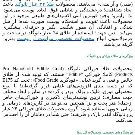
(طبی) و آرایشی» می‌باشند. محصولات
طلا ۲۴ عیار نانوگلد
باعث
ایجاد شفافیت؛ درخشندگی و شادابی فوق العاده پوست می‌شنود.
لذا ازاینرو؛ وجود قویترین آنتی اکسیدان‌های طبیعی موجود در این
محصولات باعث تقویت و استحکام پوست صورت شده! از شل
شدگی و افتادگی آن بطور شگفت انگیز و حرفه‌ای پیشگیری
می‌کند. بدین جهت؛ استفاده از طلای 24 عیار نانوگلد در ساخت و
فرمولاسیون انواع
محصولات تخصصی مراقبت از پوست
بهترین
گزینه می‌باشند.
ویژگی‌های طلا خوراکی پرو نانوگلد
محصولات طلا خوراکی نانوگلد (Pro NanoGold Edible Gold
Products) کاملا خوراکی “Edible” هستند. که تولید شده از طلای
خالص واقعی با گرید غذایی «فودگرید Food Grade»؛ تحت کد E175
که در دسته بندی افزودنی‌های غذایی قرار گرفته‌‌‌‌‌‌اند! با تنوع
محصولی «ورق، فلیک و پولک، پودر و گرده» در سایز و ابعاد مختلف
جهت مصارف؛ تزیین نوشیدنی‌های لاکچری و خوراکی‌های خاص
ازجمله؛ هنر پخت و پز! همچنین می‌توانند در کاربردهای درمانی و
زیبایی بخوبی استفاده شوند. گروه محصولات طلای خوراکی ۲۴ عیار
پرو نانوگلد آنقدر نازک و ظریفند؛ حتی شما در دهانتان آن را احساس
نمی‌کنید.
فروشگاه‌های تخصصی محصولات گل شفا