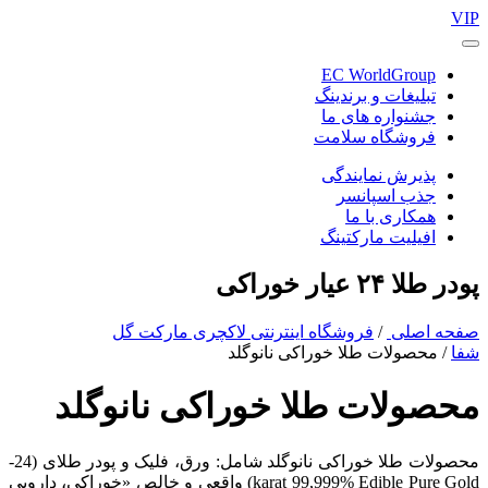
VIP
EC WorldGroup
تبلیغات و برندینگ
جشنواره های ما
فروشگاه سلامت
پذیرش نمایندگی
جذب اسپانسر
همکاری با ما
افیلیت مارکتینگ
پودر طلا ۲۴ عیار خوراکی
صفحه اصلی
/
فروشگاه اینترنتی لاکچری مارکت گل
شفا
/ محصولات طلا خوراکی نانوگلد
محصولات طلا خوراکی نانوگلد
محصولات طلا خوراکی نانوگلد شامل: ورق، فلیک و پودر طلای (24-
karat 99,999% Edible Pure Gold) واقعی و خالص «خوراکی، دارویی