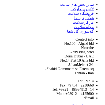
سایر بخش های سایت:
لاکچری مارکت
فروشگاه سلامت
همکاری با ما
مراکز سلامت
مجله سلامت
گلاسوری گل شفا
Contact info
-
No.105 - Algazi bld
Near the
-
city king hotel
Deira Dubai - UAE
-
No.14 Flat 10 Aria bld
2/1 JahanMehr st.
-
Shahid Gommnam st. Fatemi sq
Tehran - Iran
Tel: +9714
Fax: +9714 2238668
Tel: +9821 88994913 - 14
Mob: +98912 4125600
Email: