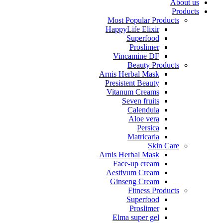
About us
Products
Most Popular Products
HappyLife Elixir
Superfood
Proslimer
Vincamine DF
Beauty Products
Arnis Herbal Mask
Presistent Beauty
Vitanum Creams
Seven fruits
Calendula
Aloe vera
Persica
Matricaria
Skin Care
Arnis Herbal Mask
Face-up cream
Aestivum Cream
Ginseng Cream
Fitness Products
Superfood
Proslimer
Elma super gel