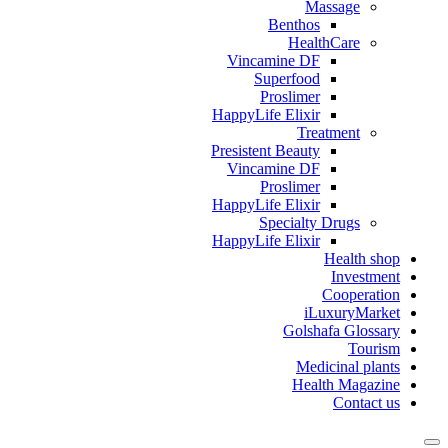
Massage
Benthos
HealthCare
Vincamine DF
Superfood
Proslimer
HappyLife Elixir
Treatment
Presistent Beauty
Vincamine DF
Proslimer
HappyLife Elixir
Specialty Drugs
HappyLife Elixir
Health shop
Investment
Cooperation
iLuxuryMarket
Golshafa Glossary
Tourism
Medicinal plants
Health Magazine
Contact us