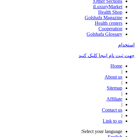
Other Sections:
iLuxuryMarket
Health Shop
Golshafa Magazine
Health centers
Cooperation
Golshafa Glossary
استخدام
جهت ثبت نام اینجا کلیک کنید
Home
|
About us
|
Sitemap
|
Affiliate
|
Contact us
|
Link to us
Select your language:
English