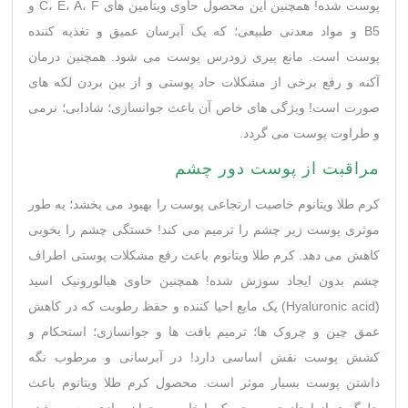
پوست شده! همچنین این محصول حاوی ویتامین های C، E، A، F و
B5 و مواد معدنی طبیعی؛ که یک آبرسان عمیق و تغذیه کننده
پوست است. مانع پيری زودرس پوست می شود. همچنین درمان
آکنه و رفع برخی از مشکلات حاد پوستی و از بین بردن لکه های
صورت است! ویژگی های خاص آن باعث جوانسازی؛ شادابی؛ نرمی
و طراوت پوست می گردد.
مراقبت از پوست دور چشم
کرم طلا ویتانوم خاصیت ارتجاعی پوست را بهبود می بخشد؛ به طور
موثری پوست زیر چشم را ترمیم می کند! خستگی چشم را بخوبی
کاهش می دهد. کرم طلا ویتانوم باعث رفع مشکلات پوستی اطراف
چشم بدون ایجاد سوزش شده! همچنین حاوی هیالورونیک اسید
(Hyaluronic acid) یک مایع احیا کننده و حفظ رطوبت که در کاهش
عمق چین و چروک‌ ‌ها؛ ترمیم بافت ها و جوانسازی؛ استحکام و
کشش پوست نقش اساسی دارد! در آبرسانی و مرطوب نگه
داشتن پوست بسیار موثر است. محصول کرم طلا ویتانوم باعث
جلوگیری از ایجاد چین و چروک با خاصیت جوان سازی پوست شده