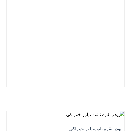
نمره
5.00
از 5
پودر نقره نانوسیلور خوراکی