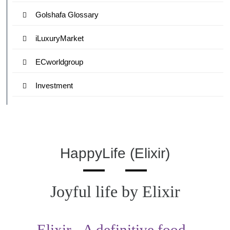
Golshafa Glossary
iLuxuryMarket
ECworldgroup
Investment
HappyLife (Elixir)
Joyful life by Elixir
Elixir - A definitive food