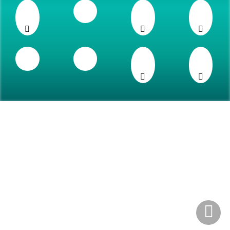
Contact info
No.105 - Algazi bld
Near the
city king hotel
Deira Dubai - UAE
No.14 Flat 10 Aria bld