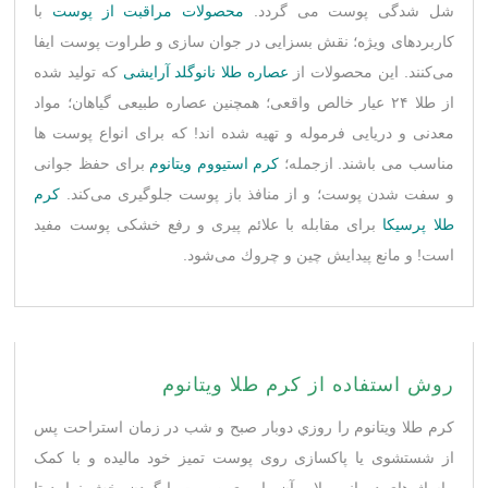
شل شدگی پوست می گردد.
محصولات مراقبت از پوست
با
کاربردهای ويژه؛ نقش بسزايی در جوان ‌سازی و طراوت پوست ايفا
می‌کنند. اين محصولات از
عصاره طلا نانوگلد آرایشی
که تولید شده
از طلا ۲۴ عیار خالص واقعی؛ همچنین عصاره طبيعی گياهان؛ مواد
معدنی و دريایی فرموله و تهيه شده اند! كه برای انواع پوست ها
مناسب می باشند. ازجمله؛
کرم استیووم ویتانوم
برای حفظ جوانی
و سفت شدن پوست؛ و از منافذ باز پوست جلوگیری می‌کند.
کرم
طلا پرسیکا
برای مقابله با علائم پیری و رفع خشكی پوست مفید
است! و مانع پیدایش چین و چروك می‌شود.
روش استفاده از کرم طلا ویتانوم
کرم طلا ویتانوم را روزي دوبار صبح و شب در زمان استراحت پس
از شستشوی یا پاکسازی روی پوست تمیز خود مالیده و با کمک
ماساژ های دورانی ملایم آن را روی صورت یا گردن پخش نمایید تا