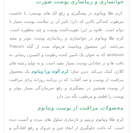
جوانسازی و زیباسازی پوست صورت
کرم طلا ویتانوم در پیشگیری و رفع لک های پوستی؛ با خاصیت
مرطوب کنندگی بالایی که دارد! تاثیر آن بر سلامت پوست بسیار با
دوام است. علاوه بر این؛ تقویت‌کننده پوست و چند منظوره است.
کرم طلا ویتانوم در جوانسازی و زیباسازی پوست موثر و مفید
می‌باشد. این محصول ویتامینه؛ فرموله شده از گياه Triticum
aestivum که به عنوان یک تامین کننده رطوبت و اکسیژن رسانی به
بافت ها و در شادابی پوست بسیار مفید است. و به تولید رشته های
کلاژن کمک می‌کند. بدین ‌سان؛
کرم آلوئه ورا ویتانوم
یک محصول
مراقبت از پوست و ضد آفتاب؛ که در برنامه روزانه برای مراقبت
از پوست همچنین در پیشگیری و رفع سرمازدگی بسیار مؤثر و
پوست را لطیف و مرطوب نگه می دارد.
محصولات مراقبت از پوست ویتانوم
کرم طلا ویتانوم ترمیم و بازسازی سلول های مرده و آسیب دیده
است. که باعث جلوگیری از ایجاد چین و چروک و رفع افتادگی و