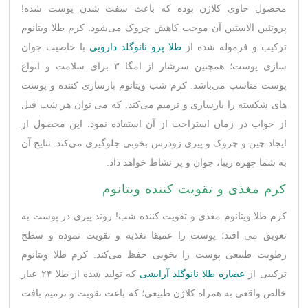
محصول حاوی کلاژن بوده که باعث سفت شدن پوست شده!
پروتئین الاستین آن موجب کاهش چروک می‌شود. کرم طلا ویتانوم
ترکیب و فرموله شده از
طلا پرو نانوگلد دارویی
با خاصیت جوان
سازی پوست؛ همچنین سرشار از امگا ۳ برای سلامت و انواع
پوست مناسب می‌باشد. کرم شب ویتانوم بازسازی کننده و پوست
های شكسته را بازسازی و ترميم می‌کند. که می توان هر شب قبل
از خواب در زمان استراحت از آن استفاده نمود. این محصول از
ایجاد چین و چروک و پیری زودرس بخوبی جلوگیری می‌کند. نتایج آن
به شما چهره زیبا، جوان و پر نشاط خواهد داد.
کرم مغذی و تقویت کننده ویتانوم
کرم طلا ویتانوم مغذی و تقویت کننده شب! روند پیری در پوست به
تعویق می افتد؛ پوست را عمیقا تغذیه و تقویت نموده و سطح
رطوبت طبیعی پوست را بخوبی حفظ می‌کند‏.‏ کرم طلا ویتانوم
ترکیبی از
عصاره طلا نانوگلد آرایشی
که تولید شده از طلا ۲۴ عیار
خالص واقعی به همراه کلاژن طبیعی؛ که باعث تقویت و ترمیم بافت