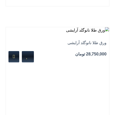
نمره
5.00
از 5
ورق طلا نانوگلد آرایشی
28,750,000
تومان