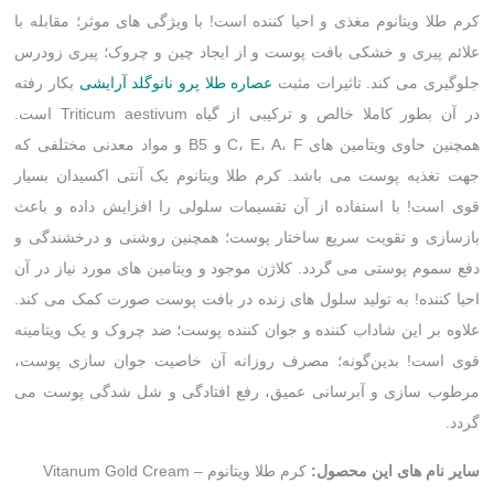
کرم طلا ویتانوم مغذی و احیا کننده است! با ویژگی های موثر؛ مقابله با
علائم پیری و خشکی بافت پوست و از ایجاد چین و چروک؛ پیری زودرس
جلوگیری می کند. تاثیرات مثبت
عصاره طلا پرو نانوگلد آرایشی
بکار رفته
در آن بطور کاملا خالص و ترکیبی از گياه Triticum aestivum است.
همچنین حاوی ویتامین های C، E، A، F و B5 و مواد معدنی مختلفی که
جهت تغذیه پوست می باشد. کرم طلا ویتانوم یک آنتی اکسیدان بسیار
قوی است! با استفاده از آن تقسیمات سلولی را افزایش داده و باعث
بازسازی و تقویت سریع ساختار پوست؛ همچنین روشنی و درخشندگی و
دفع سموم پوستی می گردد. کلاژن موجود و ویتامین های مورد نیاز در آن
احیا کننده! به تولید سلول های زنده در بافت پوست صورت کمک می کند.
علاوه بر این شاداب کننده و جوان کننده پوست؛ ضد چروک و یک ویتامینه
قوی است! بدین‌گونه؛ مصرف روزانه آن خاصیت جوان سازی پوست،
مرطوب سازی و آبرسانی عمیق، رفع افتادگی و شل شدگی پوست می
گردد.
سایر نام های این محصول:
کرم طلا ویتانوم – Vitanum Gold Cream