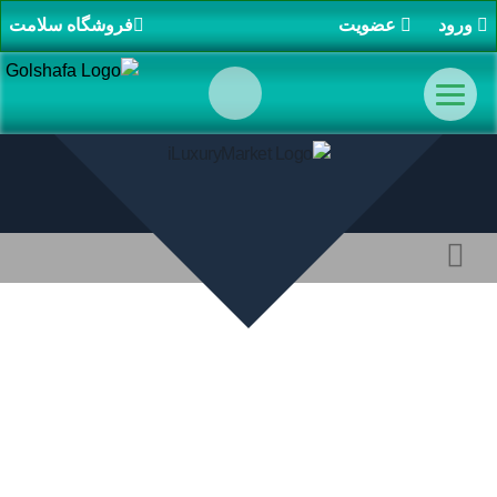
ورود
عضویت
فروشگاه سلامت
سالن های زیبایی
همکاری با ما
تبلیغات و برندینگ
جشنواره های ما
کرم طلا ویتانوم
صفحه اصلی
/
داروخانه آنلاین گل شفا
/
محصولات زیبایی
لوکس
/
مراقبت از پوست
/ کرم طلا ویتانوم