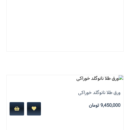
نمره
4.86
از 5
ورق طلا نانوگلد خوراکی
9,450,000
تومان