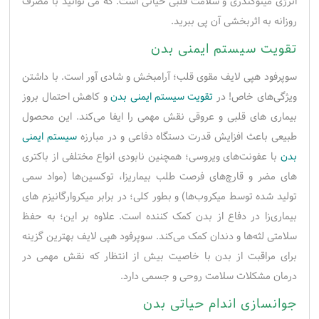
انرژی میتوکندری و سلامت قلبی حیاتی است. که می توانید با مصرف
روزانه به اثربخشی آن پی ببرید.
تقویت سیستم ایمنی بدن
سوپرفود هپی لایف مقوی قلب؛ آرامبخش و شادی آور است. با داشتن
ویژگی‌های خاص! در
تقویت سیستم ایمنی بدن
و کاهش احتمال بروز
بیماری‌ های قلبی و عروقی نقش مهمی را ایفا می‌کند. این محصول
طبیعی باعث افزایش قدرت دستگاه دفاعی و در مبارزه
سیستم ایمنی
بدن
با عفونت‌های ویروسی؛ همچنین نابودی انواع مختلفی از باکتری
های مضر و قارچ‌های ﻓﺮﺻﺖ ﻃﻠﺐ ﺑﯿﻤﺎرﯾﺰا، توکسین‌ها (مواد سمی
تولید شده توسط میکروب‌ها) و بطور کلی؛ در برابر میکروارگانیزم های
بیماری‌زا در دفاع از بدن کمک‌ کننده است. علاوه بر این؛ به حفظ
سلامتی لثه‌ها و دندان کمک می‌کند. سوپرفود هپی لایف بهترین گزینه
برای مراقبت از بدن با خاصیت بیش از انتظار که نقش مهمی در
درمان مشکلات سلامت روحی و جسمی دارد.
جوانسازی اندام حیاتی بدن