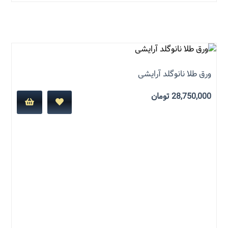
نمره
5.00
از 5
ورق طلا نانوگلد آرایشی
28,750,000
تومان