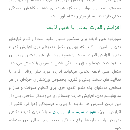
طول عمر کمک می‌کند و نقش مهمی در تقویت حافظه، پشتیبانی از
سیستم عصبی و توانایی تمرکز، هوشیاری ذهنی، کاهش خستگی
ذهنی دارد؛ که بسیار موثر و نشاط آور است.
افزایش قدرت بدنی با هپی لایف
سوپرفود هپی لایف برای سلامتی بسیار مفید است! و تمام نیازهای
بدن را تامین می‌کند. که بهترین مكمل تغذیه‌ای برای افزایش قدرت
بدنی؛ افزایش قدرت عضلانی؛ همچنین در افزایش مدت‌ زمان تمرین
به فرد کمک کرده! و میزان خستگی ناشی از تمرین را کاهش می‌دهد.
مکمل هپی لایف بخوبی می‌تواند انرژی مورد نیاز روزانه افراد با
فعالیت‌های سخت بدنی و فکری، بخصوص ورزشکاران حرفه‌ای در هر
سطحی به‌عنوان یک منبع تغذیه قوی برای تنظیم سوخت و ساز و
متابولیسم بدن، افزایش قدرت جسمانی یا نیرومندتر ساختن بدن؛ از
بین بردن استرس ها مقابله با پیری و فرسودگی (عوارض ناشی از
افزایش سن)،
تقویت سیستم ایمنی بدن
و بالا بردن قدرت دفاعی
بدن در برابر بیماری‌ها، رفع خستگی، ضعف و بی حالی بدن استفاده
شود.