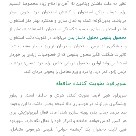
نظیر به علت داشتن ویتامین‌ D؛ آهن و املاح زیاد مخصوصا کلسیم
براى درمان پوکی استخوان و کاهش استخوان درد بخوبی موثر
می‌باشد. بدین‌گونه؛ کمک به فعال سازی و عملکرد بهتر مغز استخوان
ها در استخوان سازی، ترمیم شکستگی استخوان با استفاده همزمان از
محصول بنتوس محلول ماساژ بدن
می‌تواند در تقویت بافت استخوان
و پیشگیرى از نرمى استخوان و درمان آرتروز بسیار مفید باشد.
تاثیرات شگفت انگیز محلول بنتوس که از خصوصیات زیادی بر خوردار
است! می‌تواند اولین محصول درمانی خاص برای درد عصبی؛ دردهای
مزمن زانو، کمر درد، پا درد و ورم مفاصل را بخوبی درمان کند.
سوپرفود تقویت کننده حافظه
سوپرفود هپی لایف تقویت کننده هوش و حافظه است. و بطور
چشمگیری می‌تواند در هوشیاری بالا نتیجه بخش باشد. با این وجود؛
صد درصد جذب بدن بهینه سازی شده! ماده فعال فیزیولوژیکی برای
هر کسی که می‌خواهد حافظه و تمرکز خود را فعال نگه دارد. سوپرفود
هپی لایف به‌عنوان یک “چشمه جوانی” طبیعی هورمونی متعادل؛