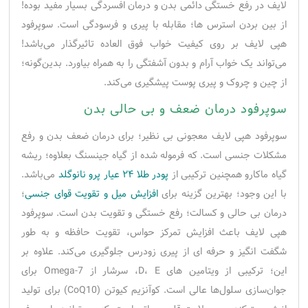
لایف در رفع خستگی دائمی بدن و درمان افسردگی بسیار مفید بوده!
از بین بردن استرس ها؛ مقابله با پیری و فرسودگی است. سوپرفود
هپی لایف بر روی کیفیت خواب فوق العاده تاثیرگذار می‌باشد!
می‌تواند یک خواب آرام و بدون آشفتگی را به همراه بیاورد. بدین‌گونه؛
از چین و چروک و پیری پوست پیشگیری می‌کند.
سوپرفود درمان ضعف و بی حالی بدن
سوپرفود هپی لایف معجونی‌ بی نظیر؛ برای درمان ضعف بدن و رفع
مشکلات جنسی است. که فرموله شده از گیاه جینسنگ بعلاوه؛ ریشه
گیاه ماکارو همچنین ترکیبی از
پودر طلا ۲۴ عیار پرو نانوگلد
می‌باشد.
با این وجود؛ بهترین گزینه برای
افزایش میل و تقویت قوای جنسی
؛
درمان بی حالی و کسالت؛ رفع خستگی و تقویت بدن است. سوپرفود
هپی لایف باعث افزایش تمرکز حواس، تقویت حافظه و به طور
شگفت انگیز و حرفه ای از پیری زودرس جلوگیری می‌کند. علاوه بر
این؛ ترکیبی از ویتامین های D، E، سرشار از Omega-7 برای
جوان‌سازی سلول‌ها عالی است. کوآنزیم کیوتن (CoQ10) برای تولید