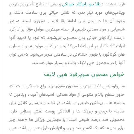
فرموله شده از
طلا پرو نانوگلد خوراکی
و بمبی از منابع تأمین مهمترین
ویتامین‌های مورد نیاز بدن که نقش حياتی برای سلامت داشته و
وجود آن ها در بدن برای ادامه بقا لازم و ضروری است. عناصر
شیمیایی و مواد معدنی طبیعی از جمله مهمترین عوامل مؤثر بر کارکرد
درست ارگانهای حیاتی بدن محسوب می‌شوند که نبود یا کمبود آنها
اثرات گاه ناگوار بر این اعضا می‌گذارد و در اغلب موارد به بروز بیماری
های گوناگون یا ظهور اختلالاتی در سلامتی منجر می‌شود. که می توان
آنها را در محصول هپی لایف یافت و بسیار موثر هستند.
خواص معجون سوپرفود هپی لایف
سوپرفود هپی لایف بهترین معجون مقوی برای رفع خستگی است. که
حاوی سطح بالا و متنوعی از مواد معدنی، اسیدهای آمینه، ویتامین C
و منبع عالی پروتئین طبیعی می‌باشد. در تولید و بازسازی کلاژن برای
مقابله با چین و چروک ها و افتادگی پوست نقش بسزایی دارد.
محصولی صد درصد طبیعی است! با مهمترین ویژگی ها «همه چیز
برای بدن»؛ که یک اکسیر ضد پیری و افزایش طول عمر می‌باشد. هپی