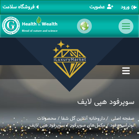
ورود
عضویت
فروشگاه سلامت
افیلیت مارکتینگ
همکاری با ما
تبلیغات و برندینگ
جشنواره های ما
سوپرفود هپی لایف
صفحه اصلی
/
داروخانه آنلاین گل شفا
/
محصولات
نوتراسوپرفود
/
مکمل‌های سوپرفود
/ سوپرفود هپی لایف