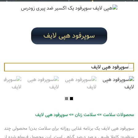
سوپرفود هپی لایف
محصولات سلامت => سلامت زنان => سوپرفود هپی لایف
سوپرفود هپی لایف یک برنامه غذایی روزانه برای سلامت بدن! محصولی چند
منظوره؛ کاملا طبیعی و صد درصد گیاهی است. این محصول فرموله شده از