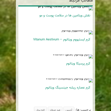
مطالب مرتبط
نقش ویتامین‌ ها در سلامت پوست و مو
کرم ایستیووم ویتانوم – Vitanum Aestivum
کرم پرسیکا ویتانوم
کرم عصاره ریشه جینسینگ ویتانوم
برچسب ها:
آرنيس
ضد چروك
لایه بردار